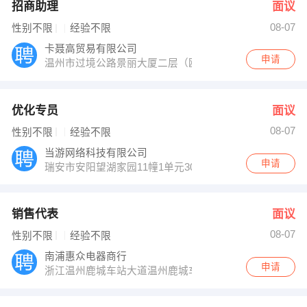
招商助理
面议
08-07
性别不限
经验不限
卡聂高贸易有限公司
申请
温州市过境公路景丽大厦二层（瓯海区法院边上）人力资
优化专员
面议
08-07
性别不限
经验不限
当游网络科技有限公司
申请
瑞安市安阳望湖家园11幢1单元301室
销售代表
面议
08-07
性别不限
经验不限
南浦惠众电器商行
申请
浙江温州鹿城车站大道温州鹿城车站大道神力大厦1幢104