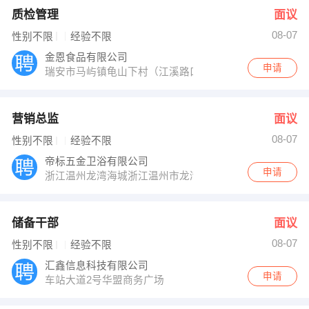
质检管理
面议
08-07
性别不限
经验不限
金恩食品有限公司
申请
瑞安市马屿镇龟山下村（江溪路口卡贝卫浴公司方向）
营销总监
面议
08-07
性别不限
经验不限
帝标五金卫浴有限公司
申请
浙江温州龙湾海城浙江温州市龙湾海城工业
储备干部
面议
08-07
性别不限
经验不限
汇鑫信息科技有限公司
申请
车站大道2号华盟商务广场