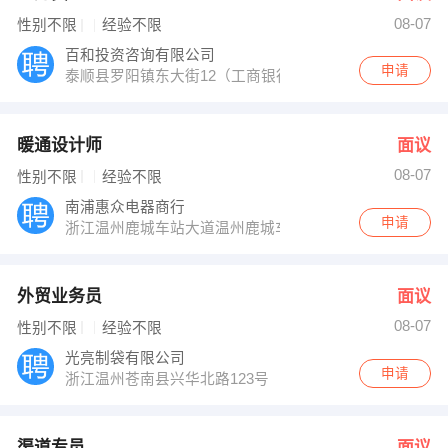
08-07
性别不限
经验不限
百和投资咨询有限公司
申请
泰顺县罗阳镇东大街12（工商银行六楼）
暖通设计师
面议
08-07
性别不限
经验不限
南浦惠众电器商行
申请
浙江温州鹿城车站大道温州鹿城车站大道神力大厦1幢104
外贸业务员
面议
08-07
性别不限
经验不限
光亮制袋有限公司
申请
浙江温州苍南县兴华北路123号
渠道专员
面议