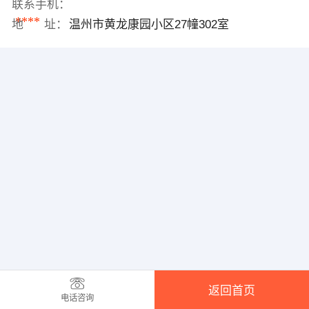
联系手机：
****
地 址：
温州市黄龙康园小区27幢302室
返回首页
电话咨询