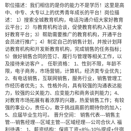
职位描述：我们相信的是你的能力不是学历！这里是高
中、中专、大专以上的优秀青年成长的平台！岗位描
述： 1）搜索全城教育机构，电话沟通介绍大家好教育
云平台；2）与教育机构洽谈，促使教育机构入驻大家
好教育平台；3）帮助需要推广的教育机构，开通平台
会员进行推广；4）制定自己的销售计划，并按计划拜
访教育机构和开发新教育机构，完成销售的任务指标；
5）做好销售合同的签订、履行与管理等相关工作，以
及接待来访客户 。 任职资格： 1、性别不限，年龄不
限，电子商务，市场营销，计算机，经济类专业优先；
2、有电话销售，互联网销售，服务行业，销售管理工
作经历者优先；3、性格外向，具有较强的沟通表达能
力，较强的公关能力、应变能力和商务谈判能力；4、
对教育市场拓展有着浓厚的兴趣，热爱销售工作；有较
强的事业心，责任心，敢于挑战高薪的期待你的加入；
5、应届毕业生均可。 晋升空间： 销售代表---销售主
管---销售经理---区域主管---区域经理---公司合伙人 福
利待遇： 1、薪资结构：保底工资+8％-10％提成+住宿