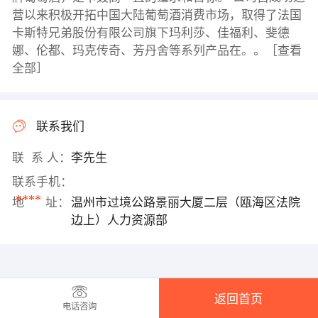
营以来积极开拓中国大陆葡萄酒消费市场，取得了法国
卡斯特兄弟股份有限公司旗下玛利莎、佳福利、斐德
娜、伦都、玛克传奇、芳丹舍等系列产品在。。［查看
全部］
联系我们
联 系 人：
李先生
联系手机：
****
地 址：
温州市过境公路景丽大厦二层（瓯海区法院
边上）人力资源部
返回首页
电话咨询